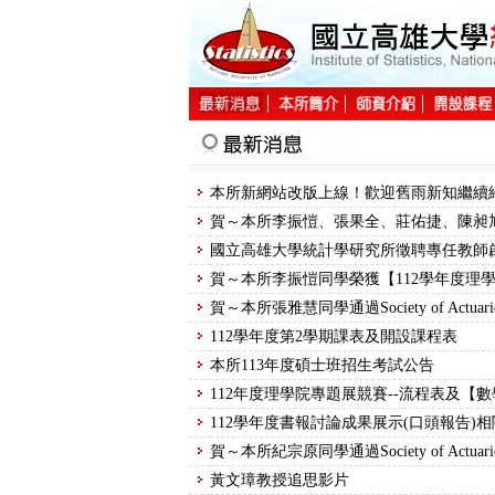
:::
:::
國立高雄大學統計學研究所徵聘專任教師
112學年度第2學期課表及開設課程表
本所113年度碩士班招生考試公告
黃文璋教授追思影片