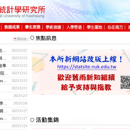
本所新網站改版上線！ 歡迎舊雨新知繼續給予支持及指教!
2023/12/27
賀～本所李振愷、張果全、莊佑捷、陳昶旭等四位同學取得經濟部「巨量資料分析師-初級能力鑑定」證書
2023/12/13
啟事
2023/12/12
賀～本所李振愷同學榮獲【112學年度理學院專題製作成果展競賽】數學統計組-優等獎
2023/12/12
賀～本所張雅慧同學通過Society of Actuaries精算師考試
2023/12/12
2023/12/11
2023/12/7
112年度理學院專題展競賽--流程表及【數學統計組】報告順序
2023/12/6
112學年度書報討論成果展示(口頭報告)相關事宜
2023/11/27
賀～本所紀宗原同學通過Society of Actuaries精算師考試
2023/11/27
2023/11/25