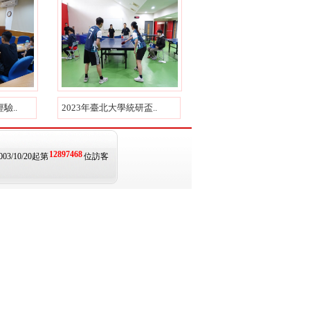
驗..
2023年臺北大學統研盃..
12897468
003/10/20起第
位訪客