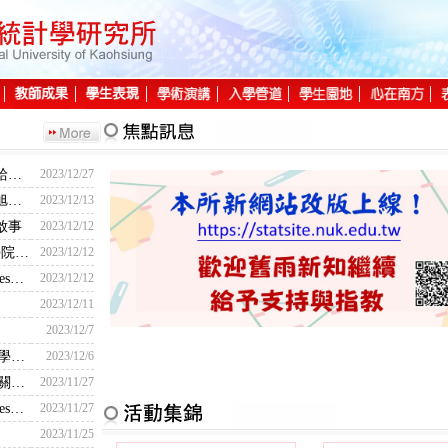
本所新網站改版上線！ 歡迎舊雨新知繼續給予支持及指教!
2023/12/27
賀～本所李振愷、張果全、莊佑捷、陳昶旭等四位同學取得經濟部「巨量資料分析師-初級能力鑑定」證書
2023/12/13
啟事
2023/12/12
賀～本所李振愷同學榮獲【112學年度理學院專題製作成果展競賽】數學統計組-優等獎
2023/12/12
賀～本所張雅慧同學通過Society of Actuaries精算師考試
2023/12/12
2023/12/11
2023/12/7
112年度理學院專題展競賽--流程表及【數學統計組】報告順序
2023/12/6
112學年度書報討論成果展示(口頭報告)相關事宜
2023/11/27
賀～本所紀宗原同學通過Society of Actuaries精算師考試
2023/11/27
2023/11/25