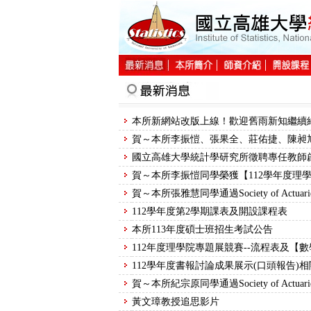
:::
:::
國立高雄大學統計學研究所徵聘專任教師
112學年度第2學期課表及開設課程表
本所113年度碩士班招生考試公告
黃文璋教授追思影片