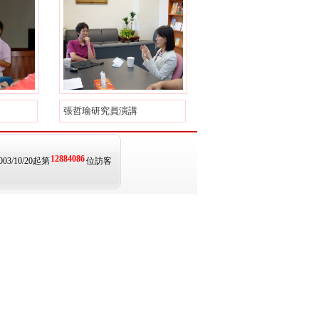
張哲瑜研究員演講
12884086
003/10/20起第
位訪客