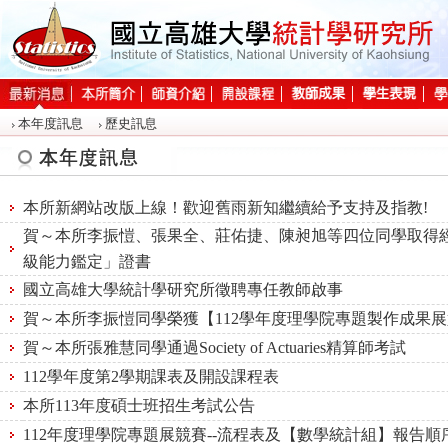
:::
本年度訊息
歷史訊息
:::
本所新網站改版上線！ 歡迎舊雨新知繼續給予支持及指教!
賀～本所李振愷、張果全、莊佑捷、陳昶旭等四位同學取得經
級能力鑑定」證書
國立高雄大學統計學研究所徵聘專任教師啟事
賀～本所李振愷同學榮獲【112學年度理學院專題製作成果展
賀～本所張雅慧同學通過Society of Actuaries精算師考試
112學年度第2學期課表及開設課程表
本所113年度碩士班招生考試公告
112年度理學院專題展競賽--流程表及【數學統計組】報告順