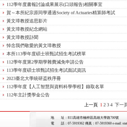
112學年度書報討論成果展示(口頭報告)相關事宜
賀～本所紀宗原同學通過Society of Actuaries精算師考試
黃文璋教授追思影片
黃文璋教授紀念網站
黃文璋教授訃聞
悼念我們敬愛的黃文璋教授
本所113學年度碩士班甄試招生考試榜單
112學年度第2學期學雜費減免申請公告
113學年度碩士班甄試招生考試面試資訊
2023臺北大學統研盃秩序冊
112學年度【人工智慧與資料科學學程】錄取名單
112年主計獎學金公告
上一頁
1
2
3
4
下一
地 址：811高雄市楠梓區高雄大學路700號
電 話：07-5919362 傳真：07-5919360 e-mail: stat@