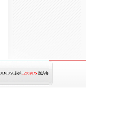
003/10/20起第
12882075
位訪客