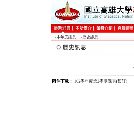
:::
本年度訊息
歷史訊息
:::
附件下載：
102學年度第2學期課表(暫訂)